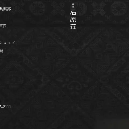
倶楽部
質問
ショップ
税
-2111