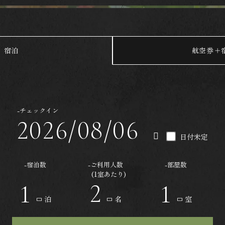
TOP
客室
石蔵
妙見石原荘の湯
本館リニューアル客室
湯めぐり
本館和洋室特別室
宿泊
航空券＋
本館和室特別室
最低価格保証
本館川側数寄屋風
本館現代和風
-チェックイン
日付未定
プライバシーポリシー
お問い合わせ
-宿泊数
-ご利用人数
-部屋数
(1室あたり)
泊
名
室
宿泊プラン一覧