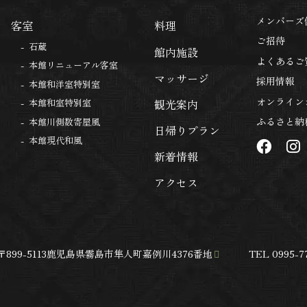
メンバーズ
客室
料理
ご招待
石蔵
館内施設
よくあるご
本館リニューアル客室
マッサージ
採用情報
本館和洋室特別室
オンライン
観光案内
本館和室特別室
ふるさと納
本館川側数寄屋風
日帰りプラン
本館現代和風
新着情報
アクセス
〒899-5113
鹿児島県霧島市隼人町嘉例川4376番地
TEL 0995-77