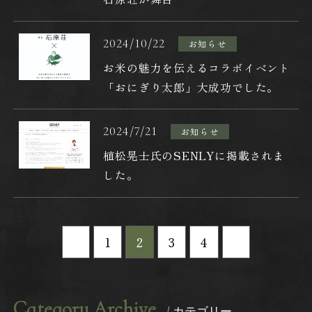
プライバシーポリシー
お問い合わせ
2024/10/22
お知らせ
お米の魅力を伝えるコラボイベント
妙見石原荘オンラインショップ
「おにぎり太郎」大成功でした。
2024/7/21
お知らせ
植松晃士氏のSENLYに掲載されま
した。
1
2
3
4
Category Archive
/ カテゴリー