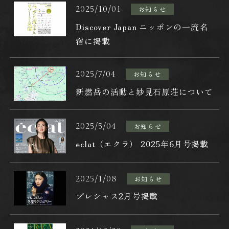
本館和室特別室
2025/10/01
お知らせ
本館川側数寄屋風
Discover Japan ニッポンの一流名
宿に掲載
本館現代和風
2025/7/04
お知らせ
料理
新燃岳の活動と妙見石原荘について
館内施設
2025/5/04
お知らせ
マッサージ
eclat（エクラ） 2025年6月号掲載
観光案内
2025/1/08
お知らせ
プレシャス2月号掲載
日帰りプラン