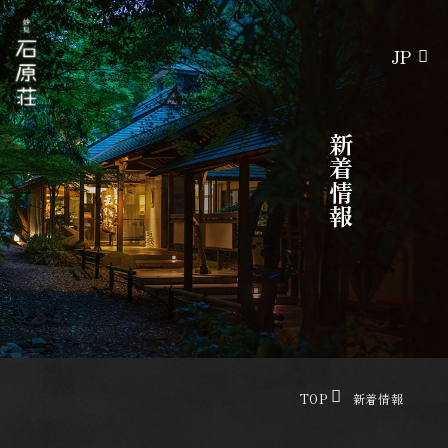
JP
TOP
新着情報
妙見石原荘の湯
湯めぐり
客室
石蔵
本館リニューアル客室
TOP
新着情報
本館和洋室特別室