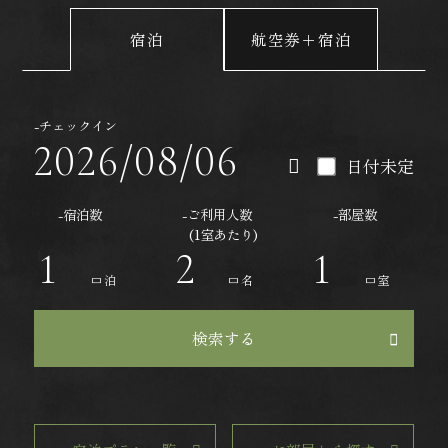
宿泊
航空券＋宿泊
-チェックイン
日付未定
-宿泊数
-ご利用人数
-部屋数
(1室あたり)
泊
名
室
検索する