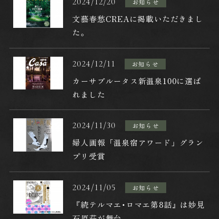
2024/12/20
お知らせ
新着情報
文藝春愁CREAに掲載いただきまし
た。
アクセス
2024/12/11
お知らせ
メンバーズ倶楽部
カーサブルータス新温泉100に選ば
れました
ご招待
2024/11/30
お知らせ
よくあるご質問
婦人画報「温泉宿アワード」グラン
プリ受賞
採用情報
2024/11/05
お知らせ
ふるさと納税
『続テルマエ･ロマエ第8話』は妙見
石原荘が舞台